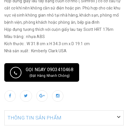
Hộp đựng giấy lau tay dạng cuộn cỡ nhỏ ( Slimroll ) có cơ cấu tự
cắt cơ khí nên không cần sử điện hoặc pin. Phù hợp cho các khu
vực vệ sinh không gian nhỏ tại nhà hàng, khách sạn, phòng mổ
bệnh viện, phòng khách hoặc phòng ăn, bếp gia đình
Hộp đựng tương thích với cuộn giấy lau tay Scott HRT 176m
Màu trắng : nhựa ABS
Kích thước : W 31.8 cm x H 34.3 cm x D 19.1 cm
Nhà sản xuất : Kimberly Clark USA
GỌI NGAY 0903410468
(Đặt Hàng Nhanh Chóng)
THÔNG TIN SẢN PHẨM