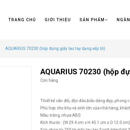
TRANG CHỦ
GIỚI THIỆU
SẢN PHẨM
NGÀ
AQUARIUS 70230 (hộp đựng giấy lau tay dạng xếp tờ)
AQUARIUS 70230 (hộp đựng
Còn hàng
Thiết kế cân đối, độc đáo,kiểu dáng đẹp, phong c
Phù hợp cho khu vệ sinh lớn của nhà hàng, khá
Màu trắng, nhựa ABS
Kích thước : (W 29.4 cm x H 45.1 cm x D 12.0 cm
Sức chứa từ 750 tờ giấy lau tay Scott Interfold 2