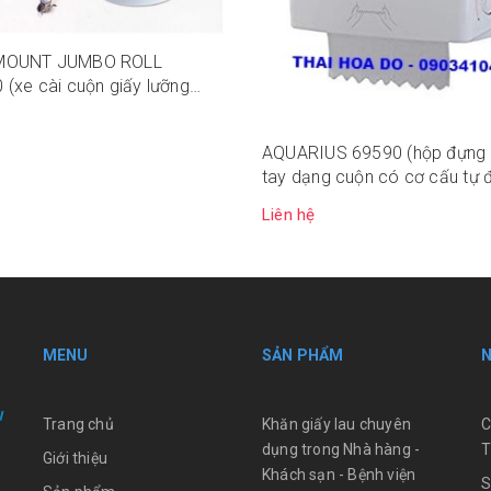
MOUNT JUMBO ROLL
(xe cài cuộn giấy lưỡng
AQUARIUS 69590 (hộp đựng g
tay dạng cuộn có cơ cấu tự 
cắt)
Liên hệ
MENU
SẢN PHẨM
Trang chủ
Khăn giấy lau chuyên
C
dụng trong Nhà hàng -
T
Giới thiệu
Khách sạn - Bệnh viện
S