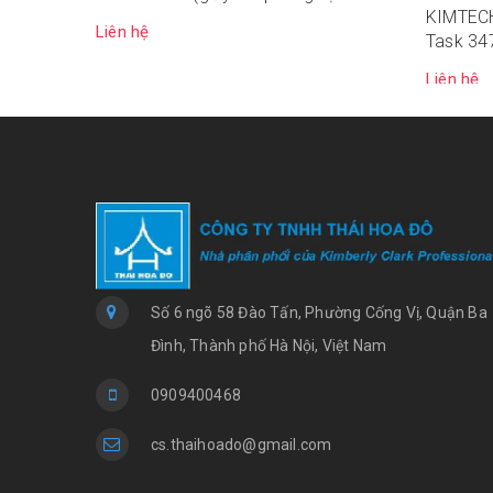
KIMTECH
lớp)
Liên hệ
Task 347
lớp)
Liên hệ
Số 6 ngõ 58 Đào Tấn, Phường Cống Vị, Quận Ba
Đình, Thành phố Hà Nội, Việt Nam
0909400468
cs.thaihoado@gmail.com