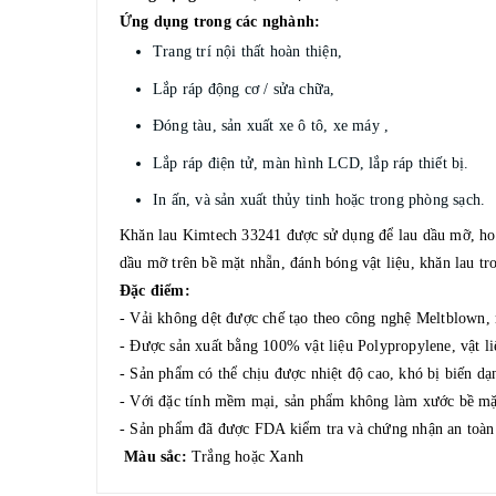
Ứng dụng trong các nghành:
Trang trí nội thất hoàn thiện,
Lắp ráp động cơ / sửa chữa,
Đóng tàu, sản xuất xe ô tô, xe máy ,
Lắp ráp điện tử, màn hình LCD, lắp ráp thiết bị.
In ấn, và sản xuất thủy tinh hoặc trong phòng sạch.
Kh
ăn lau Kimtech 33241 được
sử dụng để lau dầu mỡ, hoá
dầu mỡ trên bề mặt nhẵn, đánh bóng vật liệu, khăn lau t
Đặc điểm:
- Vải không dệt được chế tạo theo công nghệ Meltblown,
- Được sản xuất bằng 100% vật liệu Polypropylene, vật li
- Sản phẩm có thể chịu được nhiệt độ cao, khó bị biến dạ
- Với đặc tính mềm mại, sản phẩm không làm xước bề mặt củ
- Sản phẩm đã được FDA kiểm tra và chứng nhận an toàn 
Màu sắc:
Trắng hoặc Xanh