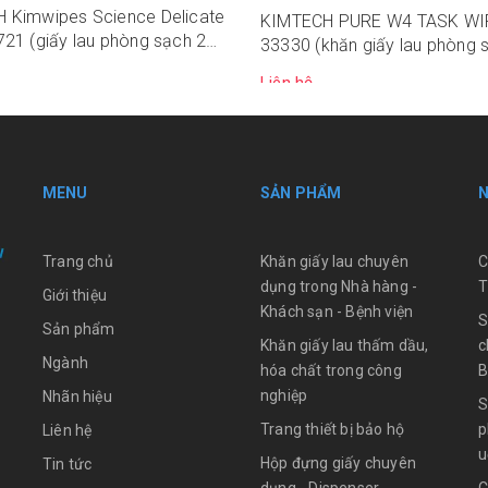
 Kimwipes Science Delicate
KIMTECH PURE W4 TASK W
21 (giấy lau phòng sạch 2
33330 (khăn giấy lau phòng 
Liên hệ
MENU
SẢN PHẨM
Trang chủ
Khăn giấy lau chuyên
C
dụng trong Nhà hàng -
T
Giới thiệu
Khách sạn - Bệnh viện
S
Sản phẩm
Khăn giấy lau thấm dầu,
c
Ngành
hóa chất trong công
B
nghiệp
Nhãn hiệu
S
Trang thiết bị bảo hộ
p
Liên hệ
u
Hộp đựng giấy chuyên
Tin tức
dụng - Dispenser
C