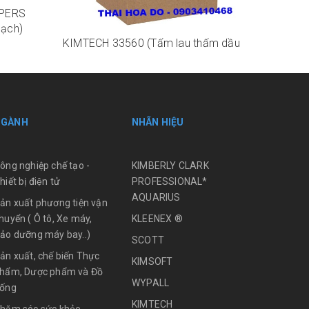
IPERS
sạch)
KIMTECH 33560 (Tấm lau thấm dầu
kháng hóa chất không sinh xơ sợi bụi)
KIMTEC
giấy la
Liên hệ
Liên hệ
NGÀNH
NHÃN HIỆU
ông nghiệp chế tạo -
KIMBERLY CLARK
hiết bị điện tử
PROFESSIONAL*
AQUARIUS
ản xuất phương tiện vận
huyển ( Ô tô, Xe máy,
KLEENEX ®
ảo dưỡng máy bay..)
SCOTT
ản xuất, chế biến Thực
KIMSOFT
hẩm, Dược phẩm và Đồ
WYPALL
ống
KIMTECH
hăm sóc sức khỏe -