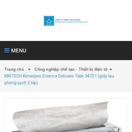
MENU
Trang chủ
Công nghiệp chế tạo - Thiết bị điện tử
KIMTECH Kimwipes Science Delicate Task 34721 (giấy lau
TRANG CHỦ
GIỚI THIỆU
SẢN PHẨM
phòng sạch 2 lớp)
NGÀNH
NHÃN HIỆU
LIÊN HỆ
TIN TỨC